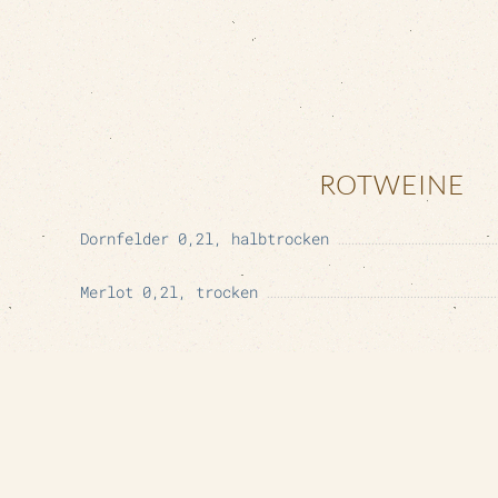
ROTWEINE
Dornfelder 0,2l, halbtrocken
Merlot 0,2l, trocken
WEISSWEINE
Müller - Thurgau 0,2l, trocken
Riesling QbA 0,2l, trocken