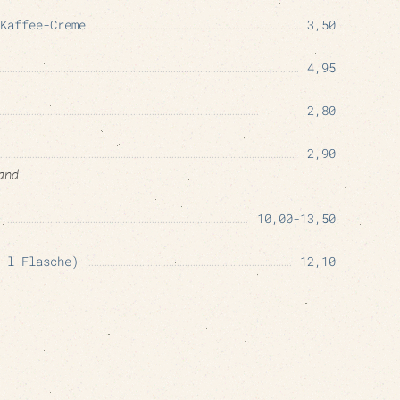
Kaffee-Creme
3,50
4,95
2,80
2,90
land
10,00-13,50
 l Flasche)
12,10