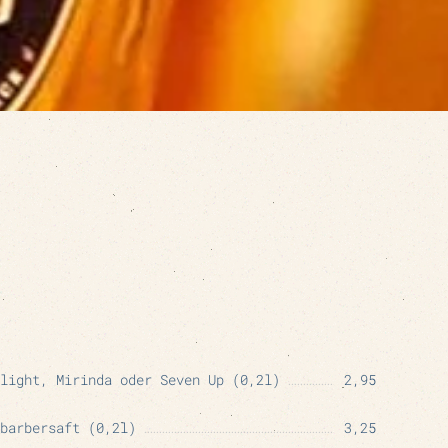
light, Mirinda oder Seven Up (0,2l)
2,95
barbersaft (0,2l)
3,25