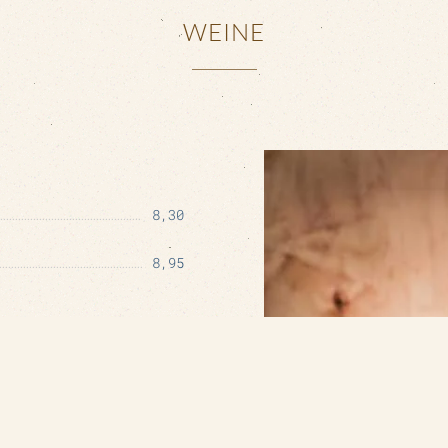
WEINE
8,30
8,95
7,70
8,95