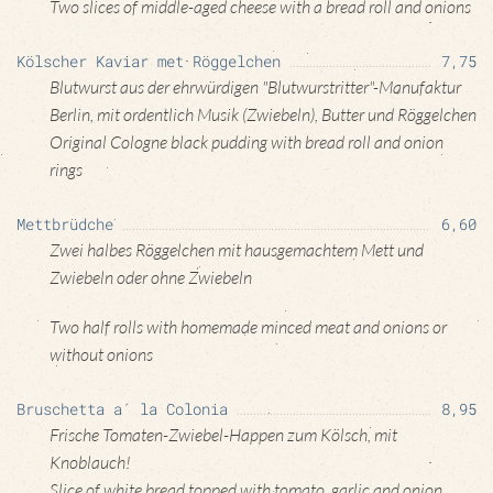
Two slices of middle-aged cheese with a bread roll and onions
Kölscher Kaviar met Röggelchen
7,75
Blutwurst aus der ehrwürdigen "Blutwurstritter"-Manufaktur
Berlin, mit ordentlich Musik (Zwiebeln), Butter und Röggelchen
Original Cologne black pudding with bread roll and onion
rings
Mettbrüdche
6,60
Zwei halbes Röggelchen mit hausgemachtem Mett und
Zwiebeln oder ohne Zwiebeln
Two half rolls with homemade minced meat and onions or
without onions
Bruschetta a´ la Colonia
8,95
Frische Tomaten-Zwiebel-Happen zum Kölsch, mit
Knoblauch!
Slice of white bread topped with tomato, garlic and onion