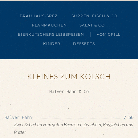
BRAUHAUS-SPEZ.
SUPPEN, FISCH & CO.
FLAMMKUCHEN
SALAT & CO.
BIERKUTSCHERS LEIBSPEISEN
VOM GRILL
KINDER
DESSERTS
KLEINES ZUM KÖLSCH
Halver Hahn & Co
Halver Hahn
7,60
Zwei Scheiben vom guten Beemster, Zwiebeln, Röggelchen und
Butter