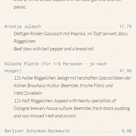
pieces
Krüstje Julasch
11,75
Deftiger Rinder-Goulasch mit Paprika, im Topf serviert, dazu
Röggelchen
Beef stew with bell pepper and a bread roll
Kölsche Platte (für 1-5 Personen - je nach
Hunger)
41,95
12x halbe Röggelchen, belegt mit herzhaften Spezialitäten der
Kölner Brauhaus-Kultur: Beemster, frische Flönz und
Mett/Zwiebeln
12x half Röggelchen, topped with hearty specialties of
Cologne brewery house culture: Beemster, fresh black pudding
and raw minced Mett and onions
Berliner Schinken-Bockwurst
9,95