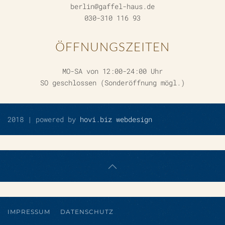
berlin@gaffel-haus.de
030-310 116 93
ÖFFNUNGSZEITEN
MO-SA von 12:00-24:00 Uhr
SO geschlossen (Sonderöffnung mögl.)
2018 | powered by
hovi.biz webdesign
IMPRESSUM
DATENSCHUTZ