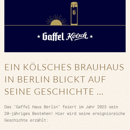
EIN KÖLSCHES BRAUHAUS
IN BERLIN BLICKT AUF
SEINE GESCHICHTE ...
Das "Gaffel Haus Berlin" feiert im Jahr 2023 sein
20-jähriges Bestehen! Hier wird seine ereignisreiche
Geschichte erzählt: