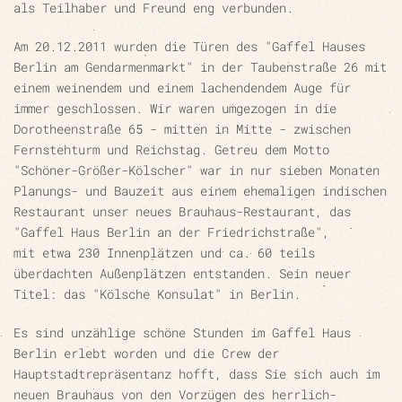
als Teilhaber und Freund eng verbunden.
Am
20.12.2011
wurden die Türen des "Gaffel Hauses
Berlin am Gendarmenmarkt" in der Taubenstraße 26 mit
einem weinendem und einem lachendendem Auge für
immer geschlossen. Wir waren umgezogen in die
Dorotheenstraße 65 - mitten in Mitte - zwischen
Fernstehturm und Reichstag. Getreu dem Motto
"Schöner-Größer-Kölscher" war in nur sieben Monaten
Planungs- und Bauzeit aus einem ehemaligen indischen
Restaurant unser neues Brauhaus-Restaurant, das
"Gaffel Haus Berlin an der Friedrichstraße",
mit etwa 230 Innenplätzen und ca. 60 teils
überdachten Außenplätzen entstanden. Sein neuer
Titel: das "Kölsche Konsulat" in Berlin.
Es sind unzählige schöne Stunden
im Gaffel Haus
Berlin erlebt worden und die Crew der
Hauptstadtrepräsentanz hofft, dass Sie sich auch im
neuen Brauhaus von den Vorzügen des herrlich-